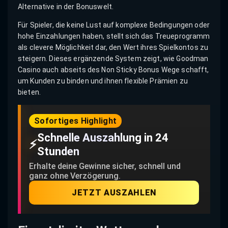
Alternative in der Bonuswelt.
Für Spieler, die keine Lust auf komplexe Bedingungen oder
hohe Einzahlungen haben, stellt sich das Treueprogramm
als clevere Möglichkeit dar, den Wert ihres Spielkontos zu
steigern. Dieses ergänzende System zeigt, wie Goodman
Casino auch abseits des Non Sticky Bonus Wege schafft,
um Kunden zu binden und ihnen flexible Prämien zu
bieten.
Sofortiges Highlight
Schnelle Auszahlung in 24
⚡
Stunden
Erhalte deine Gewinne sicher, schnell und
ganz ohne Verzögerung.
JETZT AUSZAHLEN