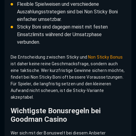
Flexible Spielweisen und verschiedene
Auszahlungsstrategien sind bei Non Sticky Boni
einfacher umsetzbar.
Sticky Boni sind dagegen meist mit festen
Einsatzlimits während der Umsatzphase
verbunden.
Die Entscheidung zwischen Sticky und
Non Sticky Bonus
ist daher keine reine Geschmacksfrage, sondern auch
eine taktische. Wer kurzfristige Gewinne sichern möchte,
findet bei Non Sticky Boni oft bessere Voraussetzungen.
Für Spieler, die langfristig setzen und den kleineren
Aufwand nicht scheuen, ist die Sticky-Variante
akzeptabel.
Wichtigste Bonusregeln bei
Goodman Casino
Wer sich mit der Bonuswelt bei diesem Anbieter