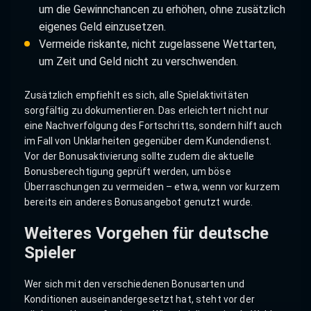
um die Gewinnchancen zu erhöhen, ohne zusätzlich
eigenes Geld einzusetzen.
Vermeide riskante, nicht zugelassene Wettarten,
um Zeit und Geld nicht zu verschwenden.
Zusätzlich empfiehlt es sich, alle Spielaktivitäten
sorgfältig zu dokumentieren. Das erleichtert nicht nur
eine Nachverfolgung des Fortschritts, sondern hilft auch
im Fall von Unklarheiten gegenüber dem Kundendienst.
Vor der Bonusaktivierung sollte zudem die aktuelle
Bonusberechtigung geprüft werden, um böse
Überraschungen zu vermeiden – etwa, wenn vor kurzem
bereits ein anderes Bonusangebot genutzt wurde.
Weiteres Vorgehen für deutsche
Spieler
Wer sich mit den verschiedenen Bonusarten und
Konditionen auseinandergesetzt hat, steht vor der