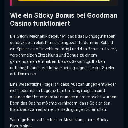
Wie ein Sticky Bonus bei Goodman
Casino funktioniert
Die Sticky Mechanik bedeutet, dass das Bonusguthaben
quasi „kleben bleibt“ an die eingezahlte Summe. Sobald
ein Spieler eine Einzahlung tätigt und den Bonus aktiviert,
verschmelzen Einzahlung und Bonus zu einem
gemeinsamen Guthaben. Dieses Gesamtguthaben
unterliegt dann den Umsatzbedingungen, die der Spieler
erfüllen muss.
Eine wesentliche Folge ist, dass Auszahlungen entweder
nicht oder nur in begrenztem Umfang möglich sind,
solange die Umsatzanforderungen nicht erreicht wurden.
Denn das Casino möchte verhindern, dass Spieler den
Bonus auszahlen, ohne die Bedingungen zu erfüllen.
Wichtige Kennzahlen bei der Abwicklung eines Sticky
Bonus sind: