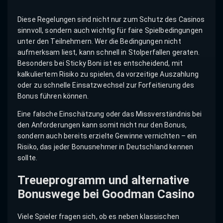
Diese Regelungen sind nicht nur zum Schutz des Casinos
sinnvoll, sondern auch wichtig für faire Spielbedingungen
unter den Teilnehmern. Wer die Bedingungen nicht
aufmerksam liest, kann schnell in Stolperfallen geraten.
Besonders bei Sticky Boni ist es entscheidend, mit
kalkuliertem Risiko zu spielen, da vorzeitige Auszahlung
oder zu schnelle Einsatzwechsel zur Forfeitierung des
Bonus führen können.
Eine falsche Einschätzung oder das Missverständnis bei
den Anforderungen kann somit nicht nur den Bonus,
sondern auch bereits erzielte Gewinne vernichten – ein
Risiko, das jeder Bonusnehmer in Deutschland kennen
sollte.
Treueprogramm und alternative
Bonuswege bei Goodman Casino
Viele Spieler fragen sich, ob es neben klassischen