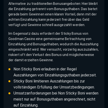
Alternative zu traditionellen Bonusangeboten: Hier bleibt
die Einzahlung getrennt vom Bonusguthaben. Das bietet
gerade beim Gewinnen einen klaren Vorteil, denn mit der
echten Einzahlung kann jederzeit frei über das Geld
verfügt und Gewinne schnell ausgezahlt werden.
Im Gegensatz dazu erfordert der Sticky Bonus von
Goodman Casino eine gemeinsame Betrachtung von
Einzahlung und Bonusguthaben, wodurch die Auszahlung
eingeschränkt wird. Wer versucht, vorzeitig auszuzahlen,
riskiert oft den Verlust des Bonus und möglicherweise
der damit erzielten Gewinne.
Non Sticky Boni erlauben in der Regel
Auszahlungen von Einzahlungsguthaben jederzeit.
Sticky Boni limitieren Auszahlungen bis zur
vollständigen Erfüllung der Umsatzbedingungen.
Umsatzanforderungen bei Non Sticky Boni werden
meist nur auf Bonusguthaben angerechnet, nicht
auf Einzahlung.