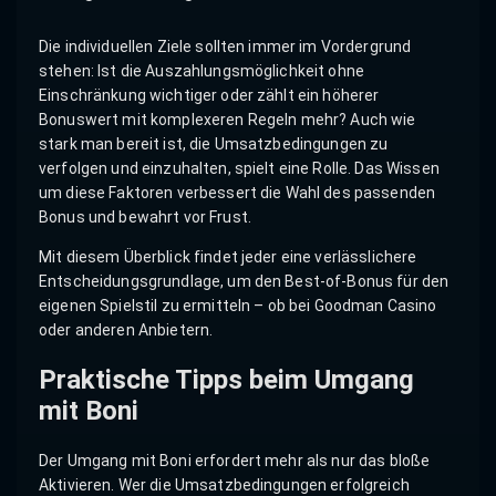
Die individuellen Ziele sollten immer im Vordergrund
stehen: Ist die Auszahlungsmöglichkeit ohne
Einschränkung wichtiger oder zählt ein höherer
Bonuswert mit komplexeren Regeln mehr? Auch wie
stark man bereit ist, die Umsatzbedingungen zu
verfolgen und einzuhalten, spielt eine Rolle. Das Wissen
um diese Faktoren verbessert die Wahl des passenden
Bonus und bewahrt vor Frust.
Mit diesem Überblick findet jeder eine verlässlichere
Entscheidungsgrundlage, um den Best-of-Bonus für den
eigenen Spielstil zu ermitteln – ob bei Goodman Casino
oder anderen Anbietern.
Praktische Tipps beim Umgang
mit Boni
Der Umgang mit Boni erfordert mehr als nur das bloße
Aktivieren. Wer die Umsatzbedingungen erfolgreich