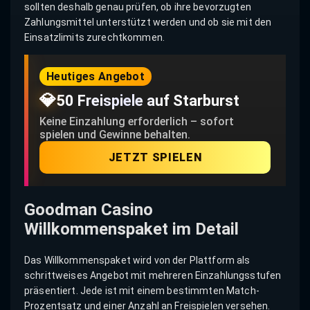
sollten deshalb genau prüfen, ob ihre bevorzugten
Zahlungsmittel unterstützt werden und ob sie mit den
Einsatzlimits zurechtkommen.
Heutiges Angebot
💎
50 Freispiele auf Starburst
Keine Einzahlung erforderlich – sofort
spielen und Gewinne behalten.
JETZT SPIELEN
Goodman Casino
Willkommenspaket im Detail
Das Willkommenspaket wird von der Plattform als
schrittweises Angebot mit mehreren Einzahlungsstufen
präsentiert. Jede ist mit einem bestimmten Match-
Prozentsatz und einer Anzahl an Freispielen versehen.