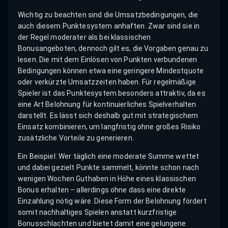
Wichtig zu beachten sind die Umsatzbedingungen, die
auch diesem Punktesystem anhaften. Zwar sind sie in
der Regel moderater als bei klassischen
Bonusangeboten, dennoch gilt es, die Vorgaben genau zu
lesen. Die mit dem Einlösen von Punkten verbundenen
Bedingungen können etwa eine geringere Mindestquote
oder verkürzte Umsatzzeiten haben. Für regelmäßige
Spieler ist das Punktesystem besonders attraktiv, da es
eine Art Belohnung für kontinuierliches Spielverhalten
darstellt. Es lässt sich deshalb gut mit strategischem
Einsatz kombinieren, um langfristig ohne großes Risiko
zusätzliche Vorteile zu generieren.
Ein Beispiel: Wer täglich eine moderate Summe wettet
und dabei gezielt Punkte sammelt, könnte schon nach
wenigen Wochen Guthaben in Höhe eines klassischen
Bonus erhalten – allerdings ohne dass eine direkte
Einzahlung nötig wäre. Diese Form der Belohnung fördert
somit nachhaltiges Spielen anstatt kurzfristige
Bonusschlachten und bietet damit eine gelungene