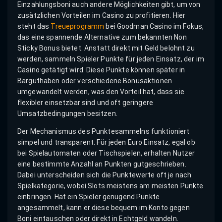
Einzahlungsboni auch andere Möglichkeiten gibt, um von
zusätzlichen Vorteilen im Casino zu profitieren. Hier
steht das
Treueprogramm
bei Goodman Casino im Fokus,
das eine spannende Alternative zum bekannten Non
Sticky Bonus bietet. Anstatt direkt mit Geld belohnt zu
werden, sammeln Spieler Punkte für jeden Einsatz, der im
Casino getätigt wird. Diese Punkte können später in
Barguthaben oder verschiedene Bonusaktionen
umgewandelt werden, was den Vorteil hat, dass sie
flexibler einsetzbar sind und oft geringere
Umsatzbedingungen besitzen.
Der Mechanismus des Punktesammelns funktioniert
simpel und transparent: Für jeden Euro Einsatz, egal ob
bei Spielautomaten oder Tischspielen, erhalten Nutzer
eine bestimmte Anzahl an Punkten gutgeschrieben.
Dabei unterscheiden sich die Punktewerte oft je nach
Spielkategorie, wobei Slots meistens am meisten Punkte
einbringen. Hat ein Spieler genügend Punkte
angesammelt, kann er diese bequem im Konto gegen
Boni eintauschen oder direkt in Echtgeld wandeln.