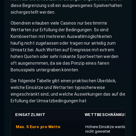
diese Begrenzung soll ein ausgewogenes Spielverhalten
sichergestellt werden.
Obendrein erlauben viele Casinos nur bestimmte
Wettarten zur Erfüllung der Bedingungen. So sind
Kombiwetten mit mehreren Auswahlmöglichkeiten
häufig nicht zugelassen oder tragen nur anteilig zum
Umsatz bei. Auch Wetten auf Ereignisse mit extrem
hohen Quoten oder sehr riskante Sportwetten werden
oft ausgenommen, da sie das Prinzip eines fairen
Bonusspiels untergraben könnten.
Die folgende Tabelle gibt einen praktischen Überblick,
welche Einsätze und Wettarten typischerweise
eingeschränkt sind, und welche Auswirkungen das auf die
Erfüllung der Umsatzbedingungen hat:
EINSATZLIMIT
WETTBESCHRÄNKUNG
Max. 5 Euro pro Wette
Höhere Einsätze werden
nicht gewertet