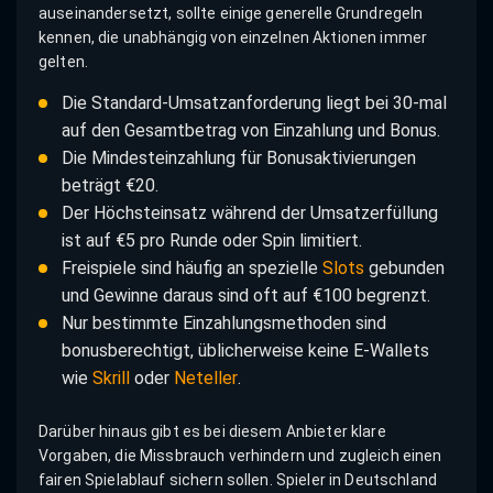
auseinandersetzt, sollte einige generelle Grundregeln
kennen, die unabhängig von einzelnen Aktionen immer
gelten.
Die Standard-Umsatzanforderung liegt bei 30-mal
auf den Gesamtbetrag von Einzahlung und Bonus.
Die Mindest­einzahlung für Bonus­aktivierungen
beträgt €20.
Der Höchsteinsatz während der Umsatz­erfüllung
ist auf €5 pro Runde oder Spin limitiert.
Freispiele sind häufig an spezielle
Slots
gebunden
und Gewinne daraus sind oft auf €100 begrenzt.
Nur bestimmte Einzahlungsmethoden sind
bonusberechtigt, üblicherweise keine E-Wallets
wie
Skrill
oder
Neteller
.
Darüber hinaus gibt es bei diesem Anbieter klare
Vorgaben, die Missbrauch verhindern und zugleich einen
fairen Spielablauf sichern sollen. Spieler in Deutschland