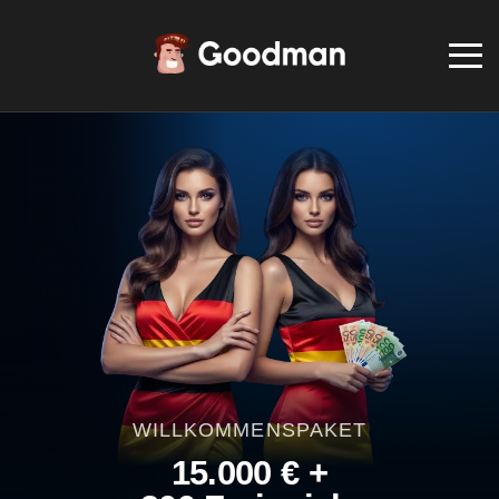
WILLKOMMENSPAKET
15.000 € +