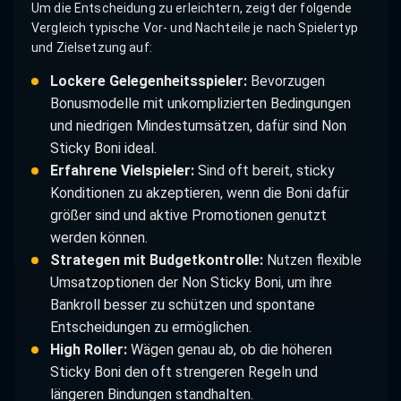
Um die Entscheidung zu erleichtern, zeigt der folgende
Vergleich typische Vor- und Nachteile je nach Spielertyp
und Zielsetzung auf:
Lockere Gelegenheitsspieler:
Bevorzugen
Bonusmodelle mit unkomplizierten Bedingungen
und niedrigen Mindestumsätzen, dafür sind Non
Sticky Boni ideal.
Erfahrene Vielspieler:
Sind oft bereit, sticky
Konditionen zu akzeptieren, wenn die Boni dafür
größer sind und aktive Promotionen genutzt
werden können.
Strategen mit Budgetkontrolle:
Nutzen flexible
Umsatzoptionen der Non Sticky Boni, um ihre
Bankroll besser zu schützen und spontane
Entscheidungen zu ermöglichen.
High Roller:
Wägen genau ab, ob die höheren
Sticky Boni den oft strengeren Regeln und
längeren Bindungen standhalten.