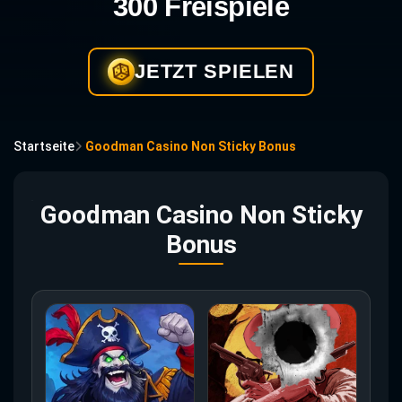
300 Freispiele
JETZT SPIELEN
Startseite
Goodman Casino Non Sticky Bonus
Goodman Casino Non Sticky
Bonus