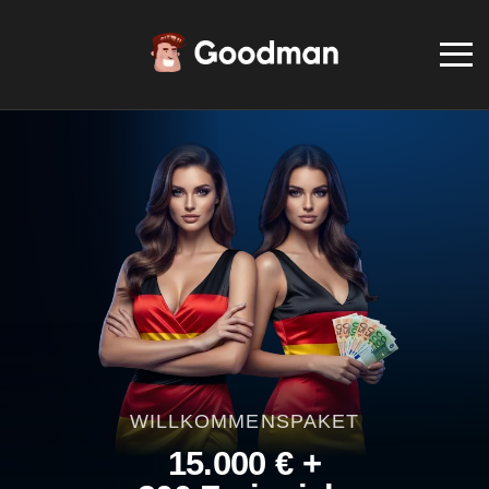
WILLKOMMENSPAKET
15.000 € +