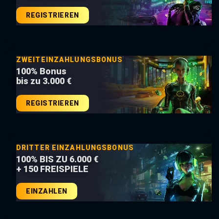
REGISTRIEREN
ZWEITEINZAHLUNGSBONUS
100% Bonus
bis zu 3.000 €
REGISTRIEREN
DRITTER EINZAHLUNGSBONUS
100% BIS ZU 6.000 €
+ 150 FREISPIELE
EINZAHLEN