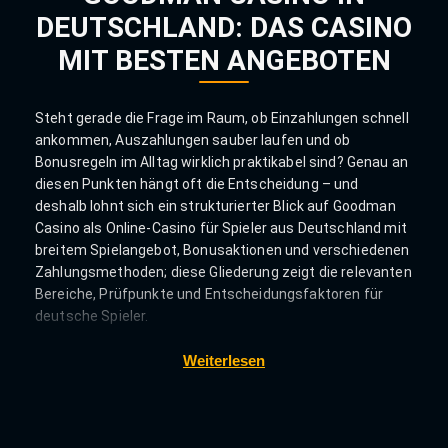
DEUTSCHLAND: DAS CASINO
MIT BESTEN ANGEBOTEN
Steht gerade die Frage im Raum, ob Einzahlungen schnell
ankommen, Auszahlungen sauber laufen und ob
Bonusregeln im Alltag wirklich praktikabel sind? Genau an
diesen Punkten hängt oft die Entscheidung – und
deshalb lohnt sich ein strukturierter Blick auf Goodman
Casino als Online-Casino für Spieler aus Deutschland mit
breitem Spielangebot, Bonusaktionen und verschiedenen
Zahlungsmethoden; diese Gliederung zeigt die relevanten
Bereiche, Prüfpunkte und Entscheidungsfaktoren für
deutsche Spieler.
GOODMAN CASINO LIZENZ UND
Weiterlesen
SICHERHEIT
Viele Spieler wollen vor dem ersten Deposit vor allem