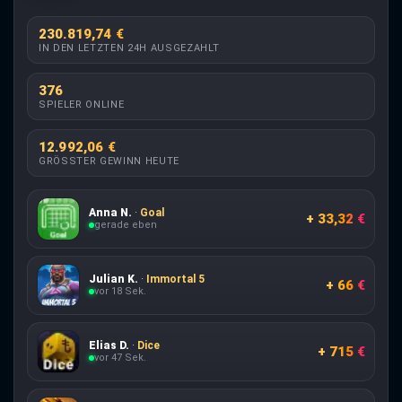
230.883,67 €
IN DEN LETZTEN 24H AUSGEZAHLT
370
SPIELER ONLINE
12.992,06 €
GRÖSSTER GEWINN HEUTE
Noah M.
·
3 Pyramids of Gold: Hold & Win
+ 435 €
gerade eben
Anna N.
·
Goal
+ 33,32 €
vor 8 Sek.
Julian K.
·
Immortal 5
+ 66 €
vor 23 Sek.