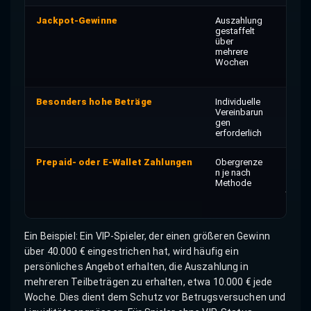
Jackpot-Gewinne
Auszahlung
Autom
gestaffelt
che
über
Planu
mehrere
zur
Wochen
Risiko
mieru
Besonders hohe Beträge
Individuelle
Suppo
Vereinbarun
klärt
gen
Detail
erforderlich
persö
Prepaid- oder E-Wallet Zahlungen
Obergrenze
Erhöh
n je nach
nach
Methode
Abspr
teilwe
mögli
Ein Beispiel: Ein VIP-Spieler, der einen größeren Gewinn
über 40.000 € eingestrichen hat, wird häufig ein
persönliches Angebot erhalten, die Auszahlung in
mehreren Teilbeträgen zu erhalten, etwa 10.000 € jede
Woche. Dies dient dem Schutz vor Betrugsversuchen und