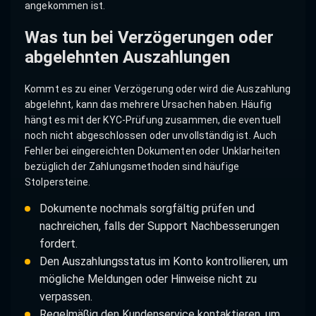
angekommen ist.
Was tun bei Verzögerungen oder
abgelehnten Auszahlungen
Kommt es zu einer Verzögerung oder wird die Auszahlung
abgelehnt, kann das mehrere Ursachen haben. Häufig
hängt es mit der KYC-Prüfung zusammen, die eventuell
noch nicht abgeschlossen oder unvollständig ist. Auch
Fehler bei eingereichten Dokumenten oder Unklarheiten
bezüglich der Zahlungsmethoden sind häufige
Stolpersteine.
Dokumente nochmals sorgfältig prüfen und
nachreichen, falls der Support Nachbesserungen
fordert.
Den Auszahlungsstatus im Konto kontrollieren, um
mögliche Meldungen oder Hinweise nicht zu
verpassen.
Regelmäßig den Kundenservice kontaktieren, um