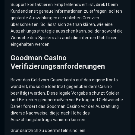
Support kontaktieren. Empfehlenswert ist, direkt beim
Kundendienst genaue Informationen zu erfragen, sollten
geplante Auszahlungen die üblichen Grenzen
überschreiten. So lässt sich zeitnah klären, wie eine
Auszahlungsstrategie aussehen kann, bei der sowohl die
Wünsche des Spielers als auch die internen Richtlinien
eingehalten werden.
Goodman Casino
Verifizierungsanforderungen
Bevor das Geld vom Casinokonto auf das eigene Konto
wandert, muss die Identität gegenüber dem Casino
bestätigt werden. Diese legale Vorgabe schützt Spieler
und Betreiber gleichermaßen vor Betrug und Geldwäsche.
Daher fordert das Goodman Casino vor der Auszahlung
diverse Nachweise, die je nach Höhe des
Auszahlungsbetrags variieren können.
Grundsätzlich zu übermitteln sind: ein