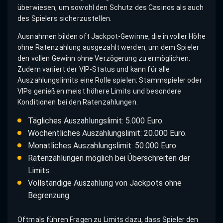
überwiesen, um sowohl den Schutz des Casinos als auch
des Spielers sicherzustellen.
Ausnahmen bilden oft Jackpot-Gewinne, die in voller Höhe
ohne Ratenzahlung ausgezahlt werden, um dem Spieler
den vollen Gewinn ohne Verzögerung zu ermöglichen.
Zudem variiert der VIP-Status und kann für alle
Auszahlungslimits eine Rolle spielen: Stammspieler oder
VIPs genießen meist höhere Limits und besondere
Konditionen bei den Ratenzahlungen.
Tägliches Auszahlungslimit: 5.000 Euro.
Wöchentliches Auszahlungslimit: 20.000 Euro.
Monatliches Auszahlungslimit: 50.000 Euro.
Ratenzahlungen möglich bei Überschreiten der
Limits.
Vollständige Auszahlung von Jackpots ohne
Begrenzung.
Oftmals führen Fragen zu Limits dazu, dass Spieler den