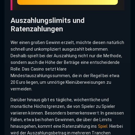
Auszahlungslimits und
Ratenzahlungen
Wer einen großen Gewinn erzielt, möchte diesen natürlich
schnell und unkompliziert ausgezahlt bekommen.
Deshalb spielt bei der Auszahlung nicht nur die Methode,
sondern auch die Höhe der Beträge eine entscheidende
Rolle. Das Casino setzt klare
Mindestauszahlungssummen, die in der Regel bei etwa
20 Euro liegen, um unnötige Kleinüberweisungen zu
vermeiden.
Darüber hinaus gibt es tägliche, wöchentliche und
monatliche Höchstgrenzen, die von Spieler zu Spieler
variieren können. Besonders bemerkenswert: In gewissen
Fällen, etwa bei hohen Gewinnen, die über die Limits
hinausgehen, kommt eine Ratenzahlung ins
Spiel
. Hierbei
wird der Auszahlungsbetrag in mehreren Tranchen