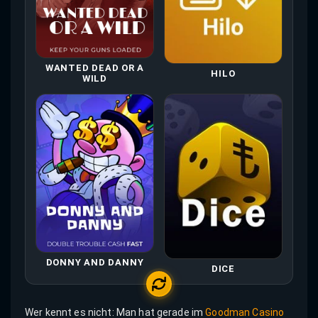
WANTED DEAD OR A
HILO
WILD
DONNY AND DANNY
DICE
Wer kennt es nicht: Man hat gerade im
Goodman Casino