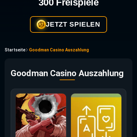
300 Freispiele
JETZT SPIELEN
Startseite
Goodman Casino Auszahlung
Goodman Casino Auszahlung