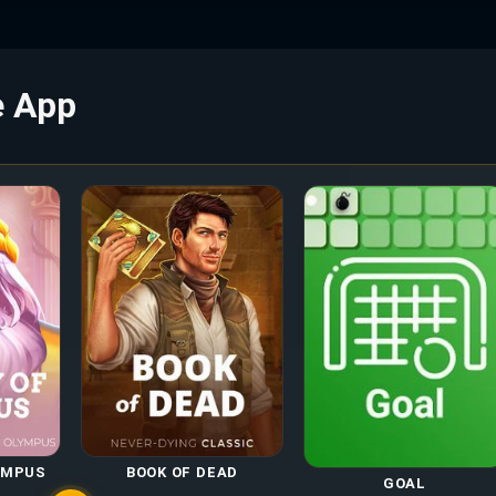
e App
YMPUS
BOOK OF DEAD
GOAL