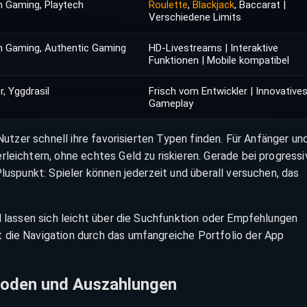
n Gaming, Playtech
Roulette
,
Blackjack
, Baccarat |
Verschiedene Limits
n Gaming, Authentic Gaming
HD-Livestreams | Interaktive
Funktionen | Mobile kompatibel
r, Yggdrasil
Frisch vom Entwickler | Innovative
Gameplay
 Nutzer schnell ihre favorisierten Typen finden. Für Anfänger un
leichtern, ohne echtes Geld zu riskieren. Gerade bei progress
Pluspunkt: Spieler können jederzeit und überall versuchen, das
d lassen sich leicht über die Suchfunktion oder Empfehlungen
 die Navigation durch das umfangreiche Portfolio der App
oden und Auszahlungen