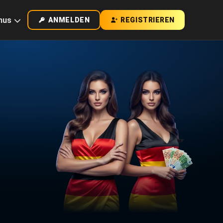
nus
ANMELDEN
REGISTRIEREN