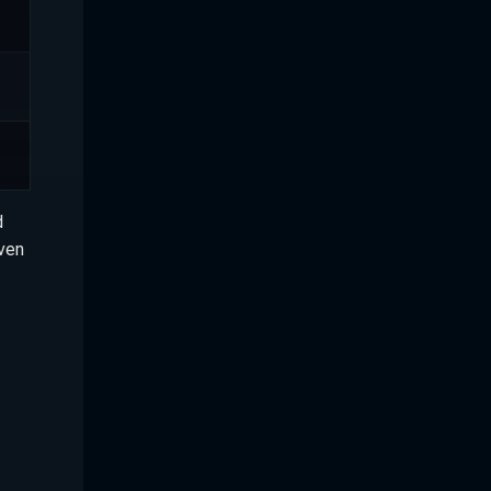
s
d
iven