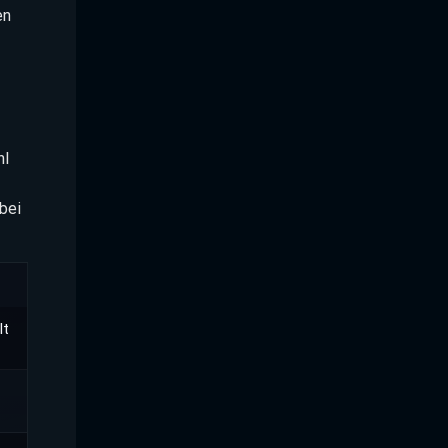
en
hl
bei
lt