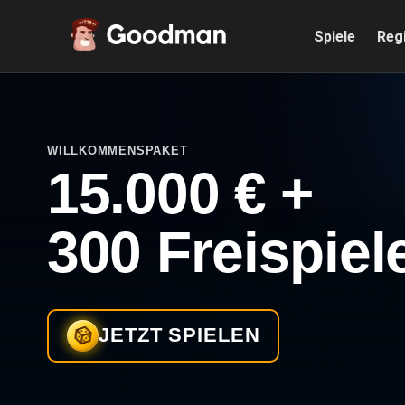
Spiele
Reg
WILLKOMMENSPAKET
15.000 € +
300 Freispiel
JETZT SPIELEN