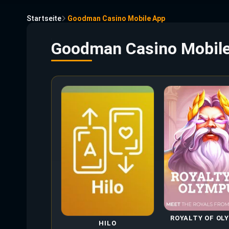
Startseite
Goodman Casino Mobile App
Goodman Casino Mobil
ROYALTY OF OL
HILO