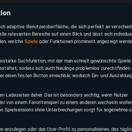
tion
eich adaptive Benutzeroberfläche, die sich perfekt an verschie
le relevanten Bereiche auf einen Blick und lässt sich individue
iden, welche
Spiele
oder Funktionen prominent angezeigt werd
ngsstarke Suchfunktion, mit der man schnell gewünschte Spiele
 gestaltet, sodass sich auch Neulinge problemlos zurechtfinden.
ber einen festen Button erreichbar, wodurch Ein- und Auszahlun
n Ladezeiten daher. Das ist besonders wichtig, wenn Nutzer
er von einem Favoritenspiel zu einem anderen wechseln wollen
on Spielsessions ohne Unterbrechungen sorgt für angenehme 
en anzulegen oder das User-Profil zu personalisieren, das tägli