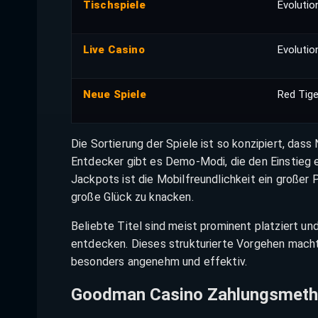
Tischspiele
Evolutio
Live Casino
Evolutio
Neue Spiele
Red Tige
Die Sortierung der Spiele ist so konzipiert, dass
Entdecker gibt es Demo-Modi, die den Einstieg er
Jackpots ist die Mobilfreundlichkeit ein großer 
große Glück zu knacken.
Beliebte Titel sind meist prominent platziert un
entdecken. Dieses strukturierte Vorgehen macht
besonders angenehm und effektiv.
Goodman Casino Zahlungsmeth