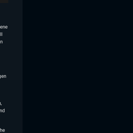
dene
ll
en
gen
,
und
che