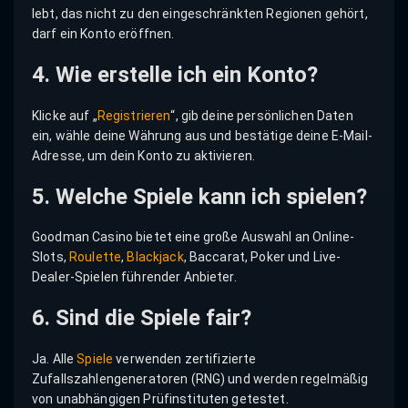
lebt, das nicht zu den eingeschränkten Regionen gehört,
darf ein Konto eröffnen.
4. Wie erstelle ich ein Konto?
Klicke auf „
Registrieren
“, gib deine persönlichen Daten
ein, wähle deine Währung aus und bestätige deine E-Mail-
Adresse, um dein Konto zu aktivieren.
5. Welche Spiele kann ich spielen?
Goodman Casino bietet eine große Auswahl an Online-
Slots,
Roulette
,
Blackjack
, Baccarat, Poker und Live-
Dealer-Spielen führender Anbieter.
6. Sind die Spiele fair?
Ja. Alle
Spiele
verwenden zertifizierte
Zufallszahlengeneratoren (RNG) und werden regelmäßig
von unabhängigen Prüfinstituten getestet.