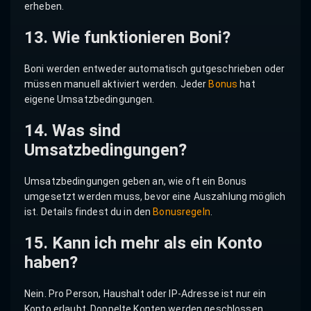
erheben.
13. Wie funktionieren Boni?
Boni werden entweder automatisch gutgeschrieben oder
müssen manuell aktiviert werden. Jeder
Bonus
hat
eigene Umsatzbedingungen.
14. Was sind
Umsatzbedingungen?
Umsatzbedingungen geben an, wie oft ein Bonus
umgesetzt werden muss, bevor eine Auszahlung möglich
ist. Details findest du in den
Bonusregeln
.
15. Kann ich mehr als ein Konto
haben?
Nein. Pro Person, Haushalt oder IP-Adresse ist nur ein
Konto erlaubt. Doppelte Konten werden geschlossen.