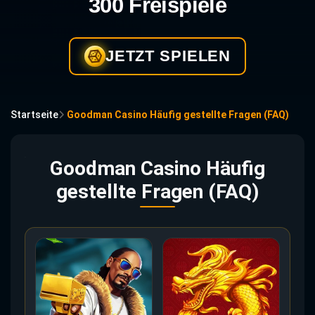
300 Freispiele
JETZT SPIELEN
Startseite
Goodman Casino Häufig gestellte Fragen (FAQ)
Goodman Casino Häufig
gestellte Fragen (FAQ)