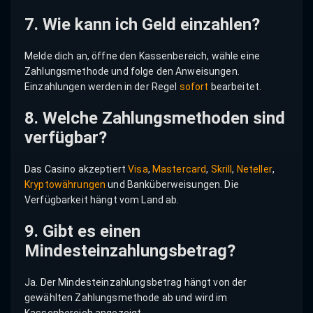
7. Wie kann ich Geld einzahlen?
Melde dich an, öffne den Kassenbereich, wähle eine
Zahlungsmethode und folge den Anweisungen.
Einzahlungen werden in der Regel
sofort
bearbeitet.
8. Welche Zahlungsmethoden sind
verfügbar?
Das Casino akzeptiert
Visa
,
Mastercard
,
Skrill
,
Neteller
,
Kryptowährungen
und Banküberweisungen. Die
Verfügbarkeit hängt vom Land ab.
9. Gibt es einen
Mindesteinzahlungsbetrag?
Ja. Der Mindesteinzahlungsbetrag hängt von der
gewählten Zahlungsmethode ab und wird im
Kassenbereich angezeigt.