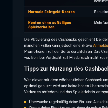
bestimm
Normale Echtgeld-Konten
Bonuskon
Konten ohne auffälliges
Mehrfac
Spielverhalten
Die Aktivierung des Cashbacks geschieht bei de
manchen Fällen kann jedoch eine aktive
Anmeld
Promotionen auf der Seite durchführen. Das Casi
vor, Boni bei Verdacht auf Missbrauch nicht ausz
Tipps zur Nutzung des Cashbac
Wer clever mit dem wöchentlichen Cashback umg
optimal genutzt wird und keine bösen Überraschu
Verlusten abfedern und das Spielerlebnis entspa
Überwache regelmäßig deine Ein- und Auszahlun
Passe deine Einsätze so an, dass du echte Ech