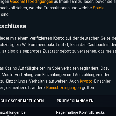
iligen
Geschäftsbedingungen
aufmerksam zu lesen, bevor sie s
 nachvollziehen, welche Transaktionen und welche
Spiele
sind.
sschlüsse
glieder mit einem verifizierten Konto auf der deutschen Seite d
ichzeitig ein Willkommenspaket nutzt, kann das Cashback in de
 ist also als separates Zusatzangebot zu verstehen, das meis
s Casino Auffälligkeiten im Spielverhalten registriert. Dazu
en Musterverteilung von Einzahlungen und Auszahlungen oder
-zu-Einzahlungs-Verhältnis aufweisen. Auch
Krypto
-Einzahler
n, da hierbei oft andere
Bonusbedingungen
gelten.
SCHLOSSENE METHODEN
PRÜFMECHANISMEN
inzahlungen bei
Regelmäßige Kontrollchecks