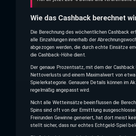
Wie das Cashback berechnet wi
Die Berechnung des wöchentlichen Cashback erfo
alle Einzahlungen innerhalb der Abrechnungswo
abgezogen werden, die durch echte Einsätze errei
die Cashback-Höhe dient.
Der genaue Prozentsatz, mit dem der Cashback b
Nettoverlusts und einem Maximalwert von etwa 2
Spielerkategorie. Genauere Details können im A
regelmäßig angepasst wird.
Nicht alle Wetteinsätze beeinflussen die Bere
Spins sind oft von der Ermittlung ausgeschlosse
Freirunden Gewinne generiert, hat dort meist ke
stellt sicher, dass nur echtes Echtgeld-Spiel bel