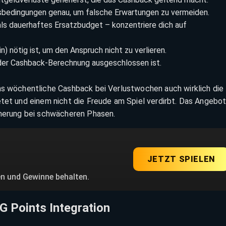
sbedingungen genau, um falsche Erwartungen zu vermeiden.
als dauerhaftes Ersatzbudget – konzentriere dich auf
n) nötig ist, um den Anspruch nicht zu verlieren.
n der Cashback-Berechnung ausgeschlossen ist.
as wöchentliche Cashback bei Verlustwochen auch wirklich die
tet und einem nicht die Freude am Spiel verdirbt. Das Angebot
cherung bei schwächeren Phasen.
JETZT SPIELEN
en und Gewinne behalten.
 Points Integration