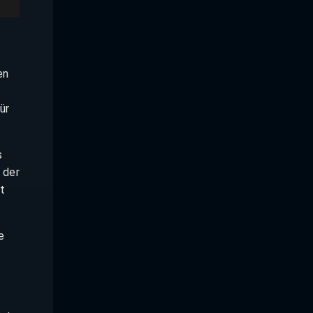
en
ür
s
 der
t
e