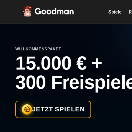
Spiele
R
WILLKOMMENSPAKET
15.000 € +
300 Freispiel
JETZT SPIELEN