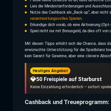
Lies die Mindestanforderungen und Ausschlus
Nutze das Cashback als „Back-up“, aber nicht 
verantwortungsvolles Spielen
.
Erkundige dich vorab, ob eine Aktivierung (Opt-i
Spiel nicht nur mit Bonusgeld, da dies oft vo
Mit diesen Tipps erhöht sich die Chance, dass d
erwünschte Unterstützung für die Spielbilanz bie
kein Garant für Gewinne, aber eine clevere Absi
Heutiges Angebot
💎
50 Freispiele auf Starburst
Keine Einzahlung erforderlich – sofort spiel
Cashback und Treueprogramm: G