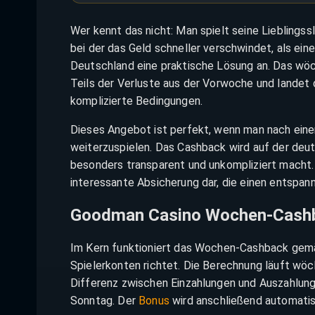
Wer kennt das nicht: Man spielt seine Lieblingss
bei der das Geld schneller verschwindet, als eine
Deutschland eine praktische Lösung an. Das wöc
Teils der Verluste aus der Vorwoche und landet
komplizierte Bedingungen.
Dieses Angebot ist perfekt, wenn man nach eine
weiterzuspielen. Das Cashback wird auf der de
besonders transparent und unkompliziert macht. 
interessante Absicherung dar, die einen entspan
Goodman Casino Wochen-Cashba
Im Kern funktioniert das Wochen-Cashback gemäß
Spielerkonten richtet. Die Berechnung läuft wöch
Differenz zwischen Einzahlungen und Auszahlung
Sonntag. Der
Bonus
wird anschließend automati